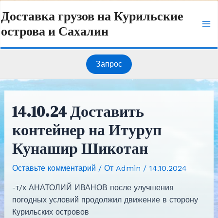
Перейти
Навигация
Ma
Доставка грузов на Курильские
к
по
острова и Сахалин
содержимому
записям
Me
Запрос
14.10.24 Доставить
контейнер на Итуруп
Кунашир Шикотан
Оставьте комментарий
/ От
Admin
/
14.10.2024
-т/х АНАТОЛИЙ ИВАНОВ после улучшения
погодных условий продолжил движение в сторону
Курильских островов