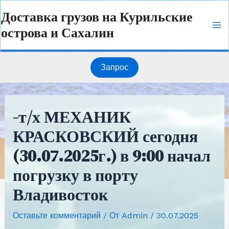
Перейти
Навигация
Ma
Доставка грузов на Курильские
к
по
острова и Сахалин
содержимому
записям
Me
Запрос
-т/х МЕХАНИК
КРАСКОВСКИЙ сегодня
(30.07.2025г.) в 9:00 начал
погрузку в порту
Владивосток
Оставьте комментарий
/ От
Admin
/
30.07.2025